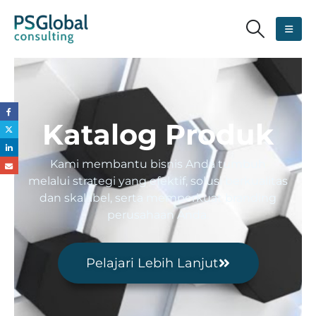
Katalog Produk
Kami membantu bisnis Anda tumbuh
melalui strategi yang efektif, solusi berkualitas
dan skalabel, serta memperkuat branding
perusahaan Anda.
Pelajari Lebih Lanjut