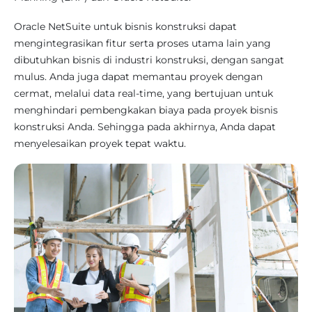
Oracle NetSuite untuk bisnis konstruksi dapat
mengintegrasikan fitur serta proses utama lain yang
dibutuhkan bisnis di industri konstruksi, dengan sangat
mulus. Anda juga dapat memantau proyek dengan
cermat, melalui data real-time, yang bertujuan untuk
menghindari pembengkakan biaya pada proyek bisnis
konstruksi Anda. Sehingga pada akhirnya, Anda dapat
menyelesaikan proyek tepat waktu.