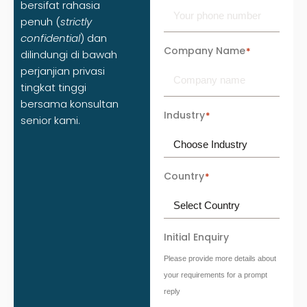
bersifat rahasia
penuh (
strictly
confidential
) dan
Company Name
*
dilindungi di bawah
perjanjian privasi
tingkat tinggi
bersama konsultan
Industry
*
senior kami.
Country
*
Initial Enquiry
Please provide more details about
your requirements for a prompt
reply