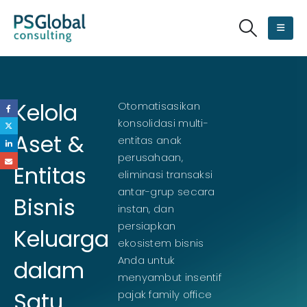
Kelola
Otomatisasikan
konsolidasi multi-
Aset &
entitas anak
perusahaan,
Entitas
eliminasi transaksi
antar-grup secara
Bisnis
instan, dan
persiapkan
Keluarga
ekosistem bisnis
Anda untuk
dalam
menyambut insentif
Satu
pajak family office