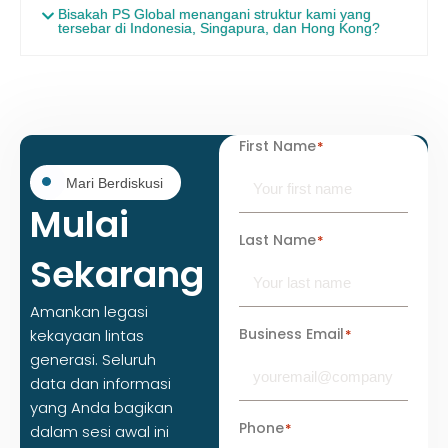
Bisakah PS Global menangani struktur kami yang
tersebar di Indonesia, Singapura, dan Hong Kong?
First Name
*
Mari Berdiskusi
Mulai
Last Name
*
Sekarang
Amankan legasi
Business Email
kekayaan lintas
*
generasi. Seluruh
data dan informasi
yang Anda bagikan
Phone
*
dalam sesi awal ini