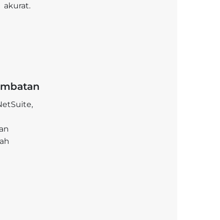
akurat.
Hambatan
etSuite,
an
mah