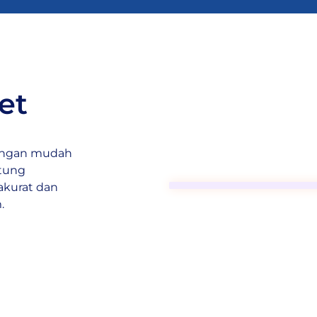
et
dengan mudah
itung
akurat dan
.