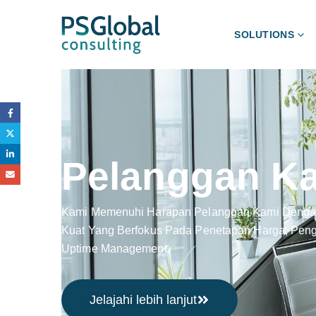
SOLUTIONS
Pelanggan K
Kami Memenuhi Harapan Pelanggan Kami Denga
Kuat Yang Berfokus Pada Penetapan Harga, Pengo
Uptime Management.
Jelajahi lebih lanjut