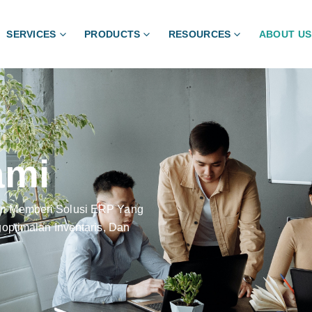
SERVICES
PRODUCTS
RESOURCES
ABOUT US
ami
n Memberi Solusi ERP Yang
ptimalan Inventaris, Dan