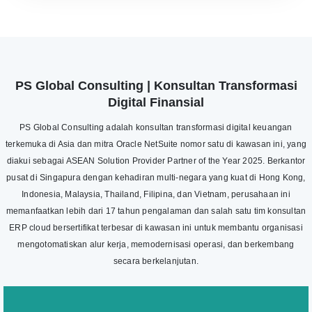
PS Global Consulting | Konsultan Transformasi
Digital Finansial
PS Global Consulting adalah konsultan transformasi digital keuangan
terkemuka di Asia dan mitra Oracle NetSuite nomor satu di kawasan ini, yang
diakui sebagai ASEAN Solution Provider Partner of the Year 2025. Berkantor
pusat di Singapura dengan kehadiran multi-negara yang kuat di Hong Kong,
Indonesia, Malaysia, Thailand, Filipina, dan Vietnam, perusahaan ini
memanfaatkan lebih dari 17 tahun pengalaman dan salah satu tim konsultan
ERP cloud bersertifikat terbesar di kawasan ini untuk membantu organisasi
mengotomatiskan alur kerja, memodernisasi operasi, dan berkembang
secara berkelanjutan.