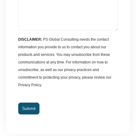
DISCLAIMER:
PS Global Consulting needs the contact
information you provide to us to contact you about our
products and services. You may unsubscribe from these
communications at any time. For information on how to
unsubscribe, as well as our privacy practices and
commitment to protecting your privacy, please review our
Privacy Policy.
Submit