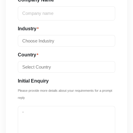
*
Industry
*
Country
*
Initial Enquiry
Please provide more details about your requirements for a prompt
reply