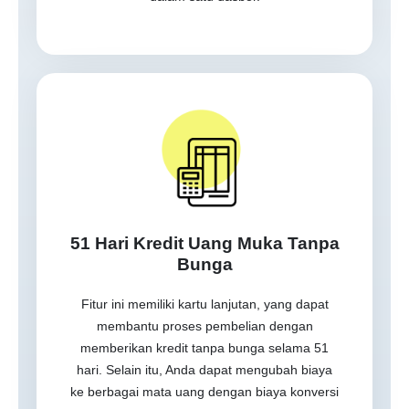
51 Hari Kredit Uang Muka Tanpa
Bunga
Fitur ini memiliki kartu lanjutan, yang dapat
membantu proses pembelian dengan
memberikan kredit tanpa bunga selama 51
hari. Selain itu, Anda dapat mengubah biaya
ke berbagai mata uang dengan biaya konversi