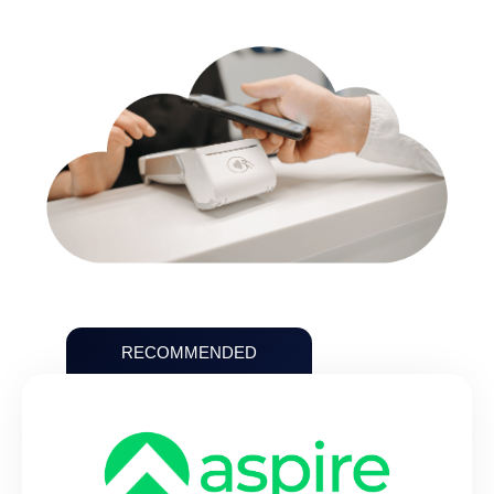
RECOMMENDED