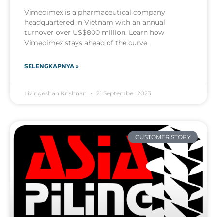
Vimedimex is a pharmaceutical company
headquartered in Vietnam with an annual
turnover over US$800 million. Learn how
Vimedimex stays ahead of the curve.
SELENGKAPNYA »
Livingeshan Krishnan
21 September 2023
CUSTOMER STORY