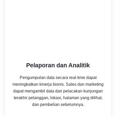
Pelaporan dan Analitik
Pengumpulan data secara real-time dapat
meningkatkan kinerja bisnis. Sales dan marketing
dapat mengambil data dari pelacakan kunjungan
terakhir pelanggan, lokasi, halaman yang dilihat,
dan pembelian sebelumnya.