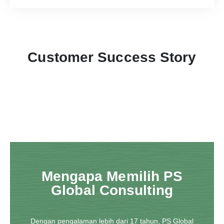
Customer Success Story
Mengapa Memilih PS
Global Consulting
Dengan pengalaman lebih dari 17 tahun, PS Global