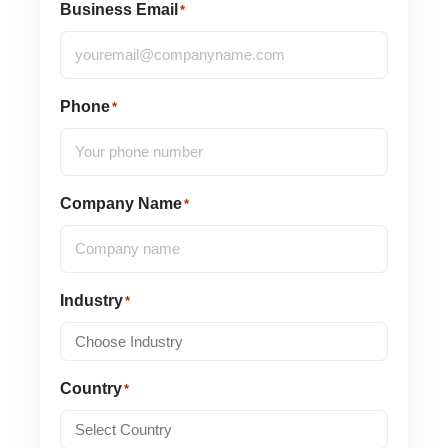
Business Email
*
Phone
*
Company Name
*
Industry
*
Country
*