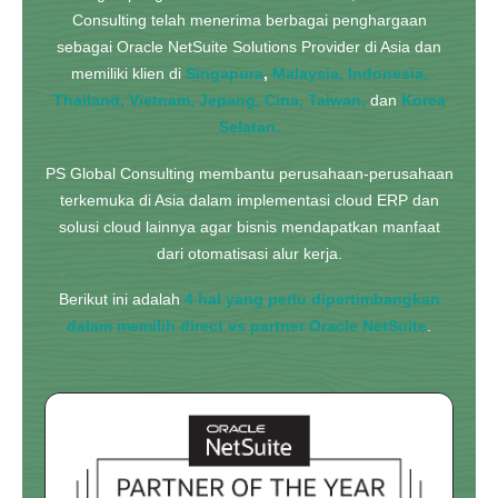
Consulting telah menerima berbagai penghargaan
sebagai Oracle NetSuite Solutions Provider di Asia dan
memiliki klien di
Singapura
,
Malaysia,
Indonesia,
Thailand,
Vietnam,
Jepang,
Cina,
Taiwan,
dan
Korea
Selatan.
PS Global Consulting membantu perusahaan-perusahaan
terkemuka di Asia dalam implementasi cloud ERP dan
solusi cloud lainnya agar bisnis mendapatkan manfaat
dari otomatisasi alur kerja.
Berikut ini adalah
4 hal yang perlu dipertimbangkan
dalam memilih direct vs partner Oracle NetSuite
.