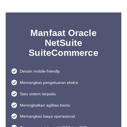
Manfaat Oracle
NetSuite
SuiteCommerce
Desain mobile-friendly
Memangkas pengeluaran ekstra
Satu sistem terpadu
Meningkatkan agilitas bisnis
Memangkas biaya operasional