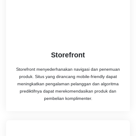
Storefront
Storefront menyederhanakan navigasi dan penemuan
produk. Situs yang dirancang mobile-friendly dapat
meningkatkan pengalaman pelanggan dan algoritma
prediktifnya dapat merekomendasikan produk dan
pembelian komplimenter.