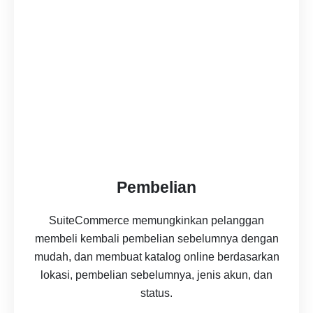
Pembelian
SuiteCommerce memungkinkan pelanggan
membeli kembali pembelian sebelumnya dengan
mudah, dan membuat katalog online berdasarkan
lokasi, pembelian sebelumnya, jenis akun, dan
status.