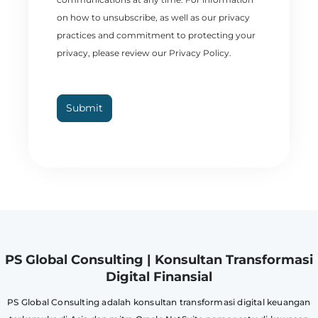
on how to unsubscribe, as well as our privacy
practices and commitment to protecting your
privacy, please review our Privacy Policy.
Submit
PS Global Consulting | Konsultan Transformasi
Digital Finansial
PS Global Consulting adalah konsultan transformasi digital keuangan