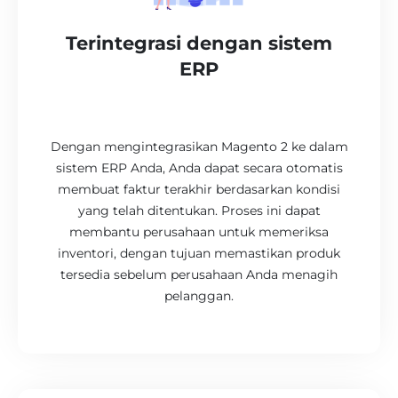
Terintegrasi dengan sistem
ERP
Dengan mengintegrasikan Magento 2 ke dalam
sistem ERP Anda, Anda dapat secara otomatis
membuat faktur terakhir berdasarkan kondisi
yang telah ditentukan. Proses ini dapat
membantu perusahaan untuk memeriksa
inventori, dengan tujuan memastikan produk
tersedia sebelum perusahaan Anda menagih
pelanggan.