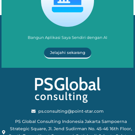
Bangun Aplikasi Saya Sendiri dengan AI
Jelajahi sekarang
ps.consulting@point-star.com
PS Global Consulting Indonesia Jakarta Sampoerna
Strategic Square, Jl. Jend Sudirman No. 45-46 16th Floor,