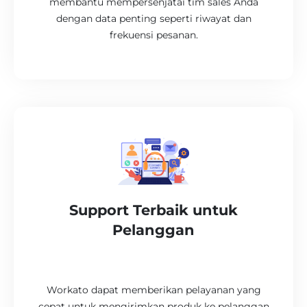
membantu mempersenjatai tim sales Anda
dengan data penting seperti riwayat dan
frekuensi pesanan.
Support Terbaik untuk
Pelanggan
Workato dapat memberikan pelayanan yang
cepat untuk mengirimkan produk ke pelanggan