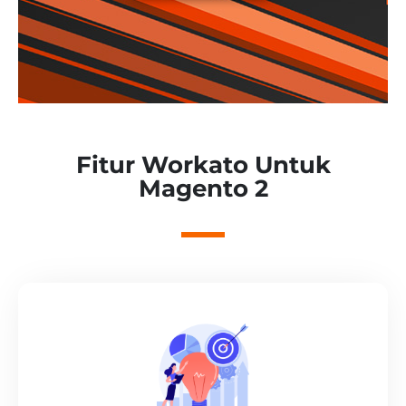
Fitur Workato Untuk
Magento 2