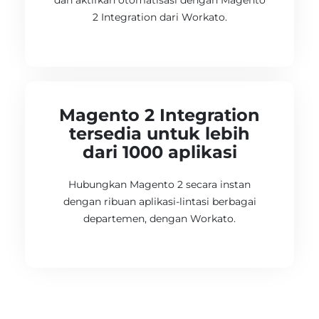
dan aktifkan otomatisasi dengan Magento
2 Integration dari Workato.
Magento 2 Integration
tersedia untuk lebih
dari 1000 aplikasi​
Hubungkan Magento 2 secara instan
dengan ribuan aplikasi-lintasi berbagai
departemen, dengan Workato.