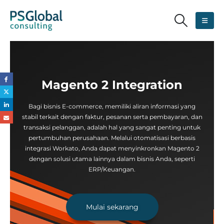
Magento 2 Integration
Bagi bisnis E-commerce, memiliki aliran informasi yang
stabil terkait dengan faktur, pesanan serta pembayaran, dan
transaksi pelanggan, adalah hal yang sangat penting untuk
pertumbuhan perusahaan. Melalui otomatisasi berbasis
integrasi Workato, Anda dapat menyinkronkan Magento 2
dengan solusi utama lainnya dalam bisnis Anda, seperti
ERP/Keuangan.
Mulai sekarang