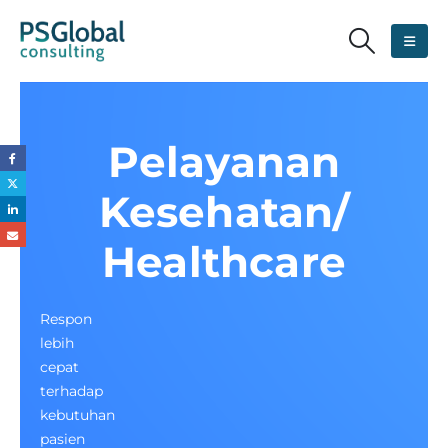
Pelayanan
Kesehatan/
Healthcare
Respon
lebih
cepat
terhadap
kebutuhan
pasien