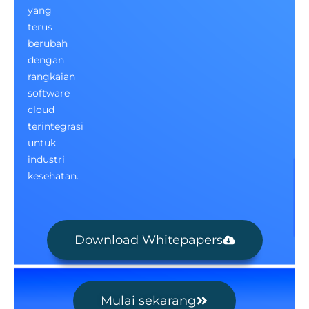
yang
terus
berubah
dengan
rangkaian
software
cloud
terintegrasi
untuk
industri
kesehatan.
Download Whitepapers
Mulai sekarang