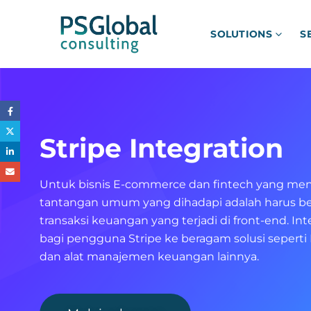
SOLUTIONS
S
Stripe Integration
Untuk bisnis E-commerce dan fintech yang meng
tantangan umum yang dihadapi adalah harus be
transaksi keuangan yang terjadi di front-end. I
bagi pengguna Stripe ke beragam solusi seperti 
dan alat manajemen keuangan lainnya.