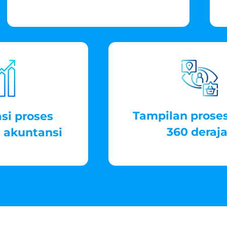
Tampilan proses
si proses
360 deraja
 akuntansi