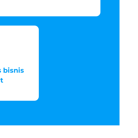
 bisnis
t