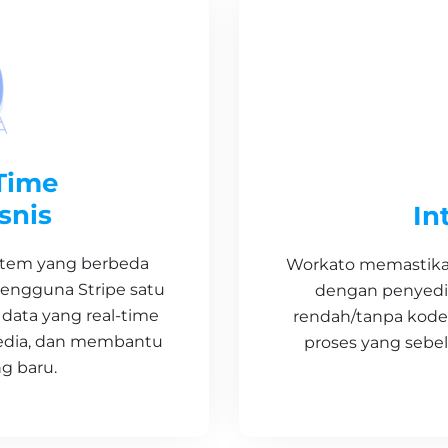
Time
snis
In
stem yang berbeda
Workato memastikan
engguna Stripe satu
dengan penyedia
data yang real-time
rendah/tanpa kod
sedia, dan membantu
proses yang sebe
 baru.