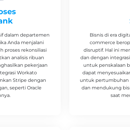
oses
Bank
Bisnis di era digi
nsif dalam departemen
commerce berope
ika Anda menjalani
disruptif. Hal ini m
h proses rekonsiliasi
dan dengan integra
kan analisis ribuan
untuk penskalaan ba
nghasilkan pekerjaan
dapat menyesuaikan
ntegrasi Workato
untuk pertumbuhan An
kan Stripe dengan
dan mendukung bisn
an, seperti Oracle
saat me
nnya.