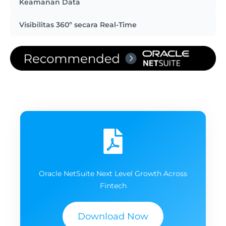
Keamanan Data
Visibilitas 360º secara Real-Time
Oracle NetSuite Next Level Growth Across
Fintech
Download Now