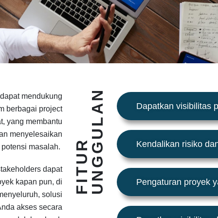
N
e dapat mendukung
Dapatkan visibilitas
m berbagai project
aat, yang membantu
 dan menyelesaikan
F
I
T
U
R
U
N
G
G
U
L
A
Kendalikan risiko da
 potensi masalah.
stakeholders dapat
Pengaturan proyek 
oyek kapan pun, di
menyeluruh, solusi
Anda akses secara