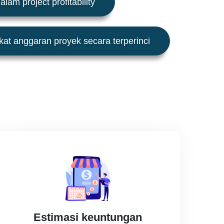
alam project profitability
kat anggaran proyek secara terperinci
Estimasi keuntungan