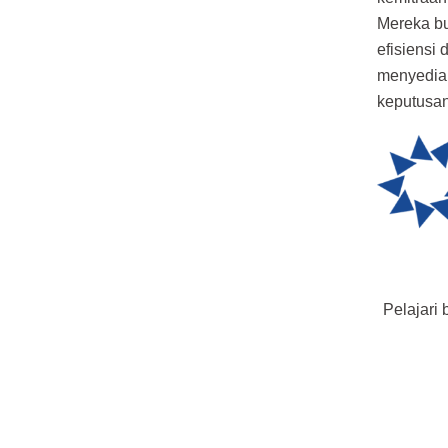
Mereka bu
efisiens
menyediak
keputusan
Pelajari