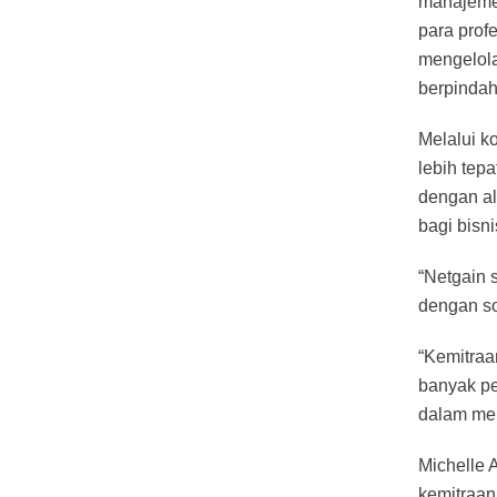
manajemen
para prof
mengelola
berpindah
Melalui k
lebih tep
dengan al
bagi bisni
“Netgain 
dengan so
“Kemitraa
banyak pe
dalam men
Michelle 
kemitraan