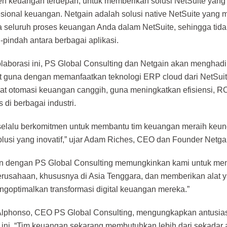
 keuangan terdepan, untuk memberikan solusi NetSuite yang l
esional keuangan. Netgain adalah solusi native NetSuite yan
 seluruh proses keuangan Anda dalam NetSuite, sehingga tidak
-pindah antara berbagai aplikasi.
olaborasi ini, PS Global Consulting dan Netgain akan menghadi
at guna dengan memanfaatkan teknologi ERP cloud dari NetSuit
at otomasi keuangan canggih, guna meningkatkan efisiensi, ROI
s di berbagai industri.
selalu berkomitmen untuk membantu tim keuangan meraih keun
lusi yang inovatif,” ujar Adam Riches, CEO dan Founder Netga
n dengan PS Global Consulting memungkinkan kami untuk men
rusahaan, khususnya di Asia Tenggara, dan memberikan alat ya
goptimalkan transformasi digital keuangan mereka.”
Alphonso, CEO PS Global Consulting, mengungkapkan antusi
 ini, “Tim keuangan sekarang membutuhkan lebih dari sekadar a