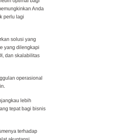
ebih optimal bagi
g memungkinkan Anda
 perlu lagi
rkan solusi yang
e yang dilengkapi
, dan skalabilitas
ggulan operasional
in.
jangkau lebih
ng tepat bagi bisnis
asmenya terhadap
lat akuntansi.