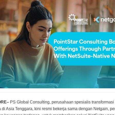
ORE–
PS Global Consulting, perusahaan spesialis transformasi c
 di Asia Tenggara, kini resmi bekerja sama dengan Netgain, pe