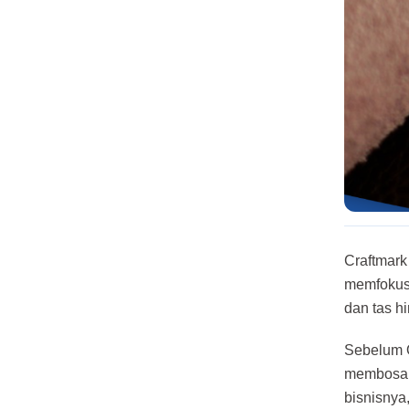
Craftmark
memfokusk
dan tas hi
Sebelum O
membosan
bisnisnya