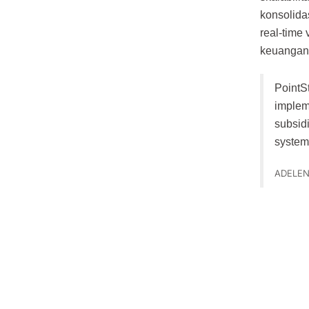
konsolida
real-time
keuangan
PointS
implem
subsidi
system
ADELEN