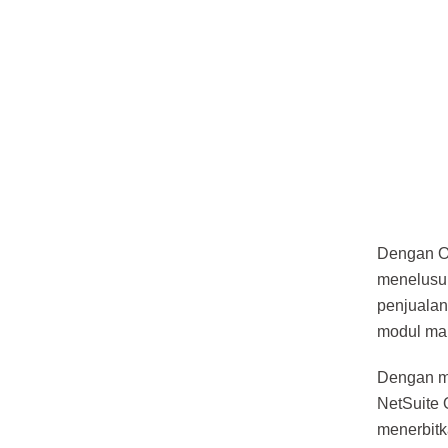
Dengan Or
menelusu
penjualan
modul mar
Dengan me
NetSuite
menerbitk