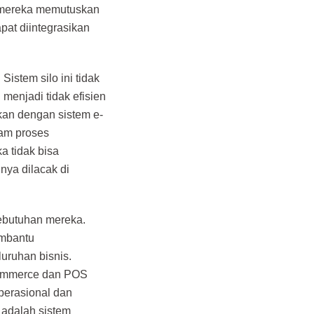
h mereka memutuskan
at diintegrasikan
istem silo ini tidak
menjadi tidak efisien
ikan dengan sistem e-
lam proses
a tidak bisa
nya dilacak di
ebutuhan mereka.
embantu
uruhan bisnis.
-commerce dan POS
perasional dan
k adalah sistem