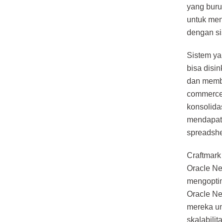
yang buru
untuk men
dengan si
Sistem ya
bisa disi
dan membi
commerce 
konsolida
mendapatk
spreadshe
Craftmark
Oracle Ne
mengoptim
Oracle Ne
mereka un
skalabili