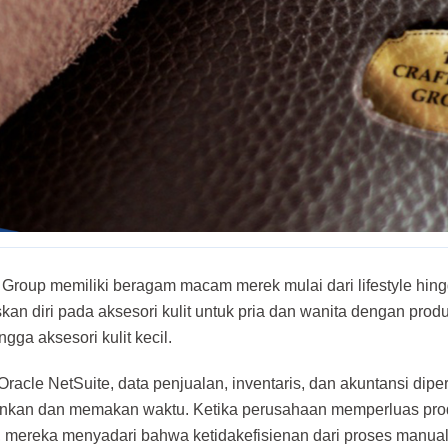
 Group memiliki beragam macam merek mulai dari lifestyle hin
an diri pada aksesori kulit untuk pria dan wanita dengan produ
ngga aksesori kulit kecil.
racle NetSuite, data penjualan, inventaris, dan akuntansi dipe
kan dan memakan waktu. Ketika perusahaan memperluas pro
, mereka menyadari bahwa ketidakefisienan dari proses manual d