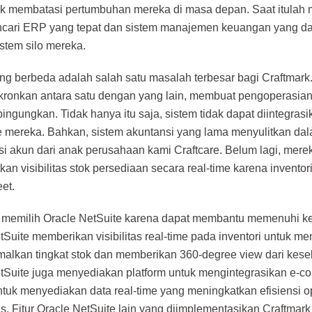
k membatasi pertumbuhan mereka di masa depan. Saat itula
cari ERP yang tepat dan sistem manajemen keuangan yang dap
stem silo mereka.
ng berbeda adalah salah satu masalah terbesar bagi Craftmark. S
nkronkan antara satu dengan yang lain, membuat pengoperasian 
ngungkan. Tidak hanya itu saja, sistem tidak dapat diintegras
mereka. Bahkan, sistem akuntansi yang lama menyulitkan da
si akun dari anak perusahaan kami Craftcare. Belum lagi, merek
an visibilitas stok persediaan secara real-time karena inventori
et.
 memilih Oracle NetSuite karena dapat membantu memenuhi k
tSuite memberikan visibilitas real-time pada inventori untuk m
alkan tingkat stok dan memberikan 360-degree view dari kesel
tSuite juga menyediakan platform untuk mengintegrasikan e
tuk menyediakan data real-time yang meningkatkan efisiensi o
tas. Fitur Oracle NetSuite lain yang diimplementasikan Craftmar