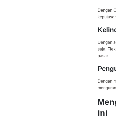
Dengan Or
keputusan
Kelin
Dengan so
saja. Fle
pasar.
Pengu
Dengan me
mengurang
Meng
ini