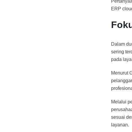
Pertanyaa
ERP cloud
Foku
Dalam dun
sering te
pada lay
Menurut G
pelanggan,
profesion
Melalui p
perusahaa
sesuai de
layanan.