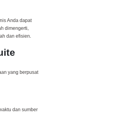
snis Anda dapat
h dimengerti,
h dan efisien.
uite
aan yang berpusat
waktu dan sumber