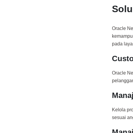
Solu
Oracle Ne
kemampua
pada laya
Custo
Oracle N
pelanggan
Mana
Kelola pro
sesuai a
Mana