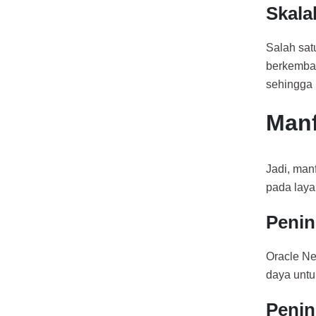
Skala
Salah satu
berkemban
sehingga 
Manf
Jadi, man
pada lay
Penin
Oracle Ne
daya untuk
Penin