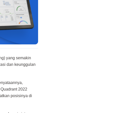
ng) yang semakin
ovasi dan keunggulan
kenyataannya,
c Quadrant 2022
tkan posisinya di