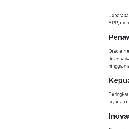
Beberapa 
ERP, untu
Penaw
Oracle Ne
disesuaik
hingga m
Kepua
Peringkat
layanan d
Inova