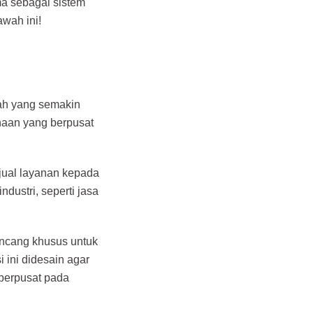
a sebagai sistem
awah ini!
lah yang semakin
haan yang berpusat
jual layanan kepada
dustri, seperti jasa
rancang khusus untuk
 ini didesain agar
berpusat pada