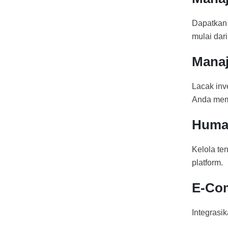
Dapatkan 
mulai dar
Manaj
Lacak inv
Anda mem
Huma
Kelola te
platform.
E-Co
Integrasi