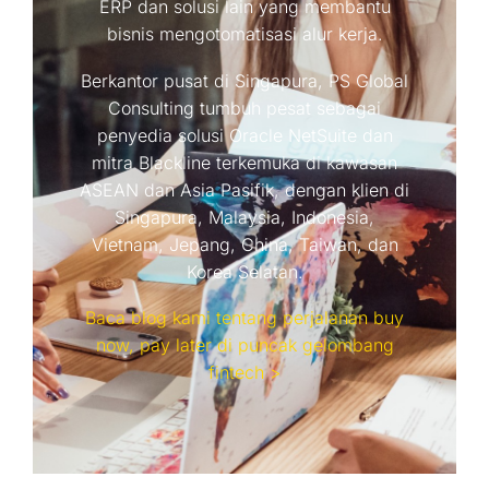
ERP dan solusi lain yang membantu
bisnis mengotomatisasi alur kerja.
Berkantor pusat di Singapura, PS Global
Consulting tumbuh pesat sebagai
penyedia solusi Oracle NetSuite dan
mitra Blackline terkemuka di kawasan
ASEAN dan Asia Pasifik, dengan klien di
Singapura, Malaysia, Indonesia,
Vietnam, Jepang, China, Taiwan, dan
Korea Selatan.
Baca blog kami tentang perjalanan buy
now, pay later di puncak gelombang
fintech >