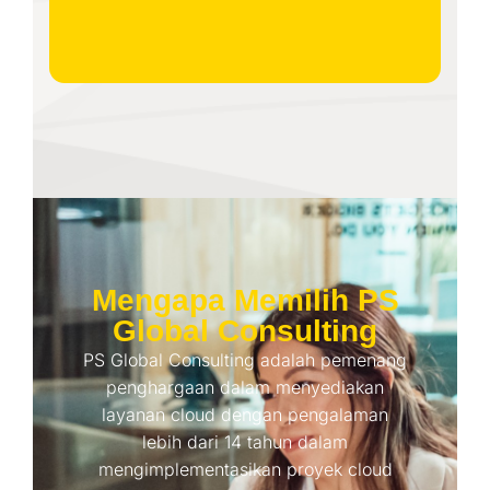
Mengapa Memilih PS
Global Consulting
PS Global Consulting adalah pemenang
penghargaan dalam menyediakan
layanan cloud dengan pengalaman
lebih dari 14 tahun dalam
mengimplementasikan proyek cloud