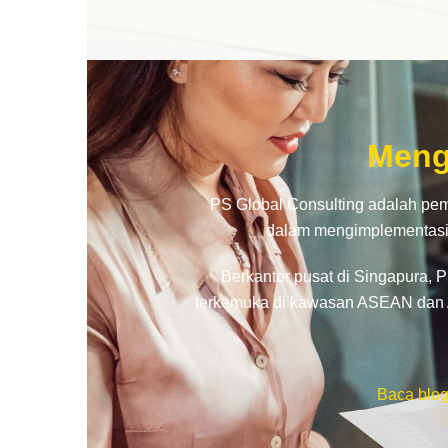
Meng
PS Global Consulting adalah pe
dalam mengimplementasik
Berkantor pusat di Singapura, 
terkemuka di kawasan ASEAN dan As
Baca blog