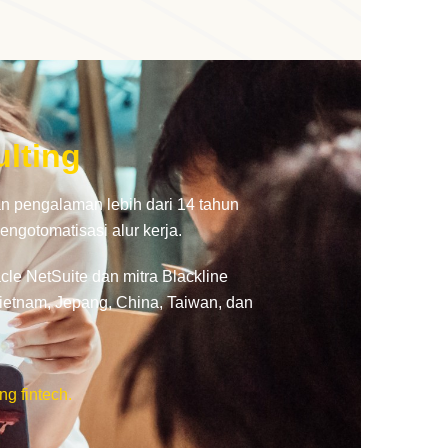
lting
 pengalaman lebih dari 14 tahun
gotomatisasi alur kerja.
le NetSuite dan mitra Blackline
ietnam, Jepang, China, Taiwan, dan
g fintech.