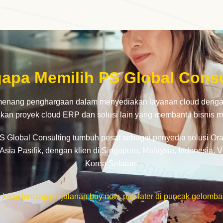
apa Memilih PS Global Consu
menang penghargaan dalam menyediakan layanan cloud dengan
an proyek cloud ERP dan solusi lain yang membantu bisnis men
PS Global Consulting tumbuh pesat sebagai penyedia solusi Orac
ia Pasifik, dengan klien di Singapura, Malaysia, Indonesia, V
Korea Selatan.
 kami tentang perjalanan buy now, pay later di puncak gelomban