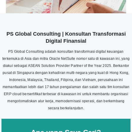
PS Global Consulting | Konsultan Transformasi
Digital Finansial
PS Global Consulting adalah konsultan transformasi digital keuangan
terkemuka di Asia dan mitra Oracle NetSuite nomor satu di kawasan ini, yang
diakui sebagai ASEAN Solution Provider Partner of the Year 2025. Berkantor
pusat di Singapura dengan kehadiran multi-negara yang kuat di Hong Kong,
Indonesia, Malaysia, Thailand, Filipina, dan Vietnam, perusahaan ini
memanfaatkan lebih dari 17 tahun pengalaman dan salah satu tim konsultan
ERP cloud bersertifikat terbesar di kawasan ini untuk membantu organisasi
mengotomatiskan alur kerja, memodernisasi operasi, dan berkembang
secara berkelanjutan.