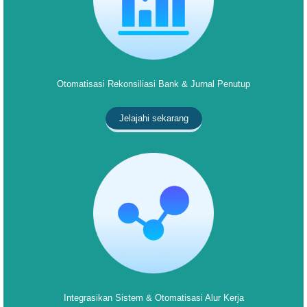
Otomatisasi Rekonsiliasi Bank & Jurnal Penutup
Jelajahi sekarang
Integrasikan Sistem & Otomatisasi Alur Kerja