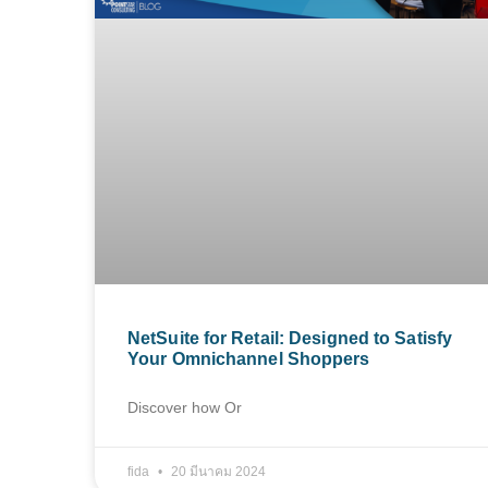
NetSuite for Retail: Designed to Satisfy
Your Omnichannel Shoppers
Discover how Or
fida
20 มีนาคม 2024