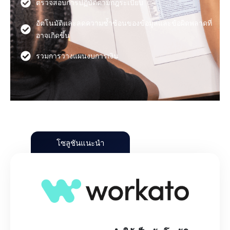
ตรวจสอบการปฏิบัติตามกฎระเบียบ
อัตโนมัติและลดความซ้ำซ้อนของข้อมูลและข้อผิดพลาดที่
อาจเกิดขึ้น
รวมการวางแผนงบการเงิน
โซลูชันแนะนำ