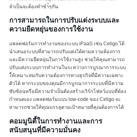
จำเป็นจะต้องทำซำ้ๆกัน
การสามารถในการปรับแต่งระบบและ
ความยืดหยุ่นของการใช้งาน
แพลตฟอร์มการทำงานของระบบ iPaaS เช่น Celigo ได้
นำเสนอระบบที่สามารถปรับแต่งได้ตามความต้องการ
และมีความยืดหยุ่นในการใช้งานสูง ช่วยให้คุณสามารถ
ปรับแต่งระบบการทำงานในระหว่างการบูรณาการระบบ
ใ้ห้เหมาะสมกับความต้องการทางธุรกิจที่มีความเฉพาะ
ตัวได้ หากระบบของคุณมีการบูรณาการระบบที่มีความ
ซับซ้อนหรือมีความจำเป็นต้องสร้างเวิร์กโฟลว์แบบที่ต้อง
กำหนดเอง แพลตฟอร์มแบบ low-code ของ Celigo จะ
สามารถช่วยให้คุณบรรลุตามเป้าหมายที่คุณต้องการได้
คอมมูนิตี้ในการทำงานและการ
สนับสนุนที่มีความมั่นคง