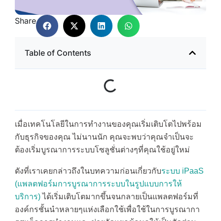
Share
Table of Contents
เมื่อเทคโนโลยีในการทำงานของคุณเริ่มเติบโตไปพร้อม
กับธุรกิจของคุณ ไม่นานนัก คุณจะพบว่าคุณจำเป็นจะ
ต้องเริ่มบูรณาการระบบโซลูชั่นต่างๆที่คุณใช้อยู่ใหม่
ดังที่เราเคยกล่าวถึงในบทความก่อนเกี่ยวกับ
ระบบ iPaaS
(แพลตฟอร์มการบูรณาการระบบในรูปแบบการให้
บริการ)
ได้เริ่มเติบโตมากขึ้นจนกลายเป็นแพลตฟอร์มที่
องค์กรชั้นนำหลายๆแห่งเลือกใช้เพื่อใช้ในการบูรณากา