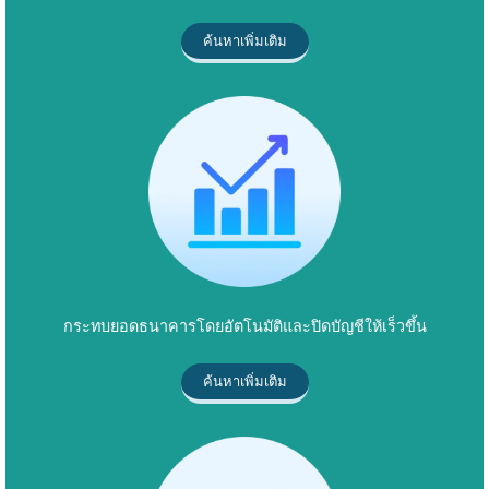
ค้นหาเพิ่มเติม
กระทบยอดธนาคารโดยอัตโนมัติและปิดบัญชีให้เร็วขึ้น
ค้นหาเพิ่มเติม