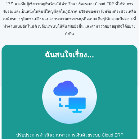
17 ปี และทีมผู้เชี่ยวชาญที่พร้อมให้คำปรึกษาเรื่องระบบ Cloud ERP ที่ได้รับการ
รับรองและเป็นหนึ่งในทีมที่ใหญ่ที่สุดในภูมิภาค บริษัทของเราจึงพร้อมที่จะช่วยเหลือ
องค์กรต่างๆในการเปลี่ยนแปลงกระบวนการทางธุรกิจแบบเดิมๆให้กลายเป็นระบบที่
ทำงานแบบอัตโนมัติ เปลี่ยนระบบให้ทันสมัยยิ่งขึ้น และสามารถขยายธุรกิจได้อย่าง
ยั่งยืน
ฉันสนใจเรื่อง…
ปรับปรุงการดำเนินงานทางการเงินด้วยระบบ Cloud ERP