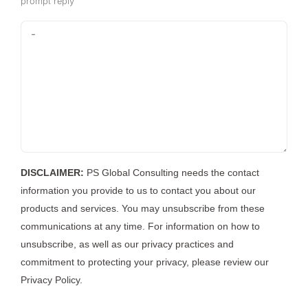
prompt reply
DISCLAIMER:
PS Global Consulting needs the contact
information you provide to us to contact you about our
products and services. You may unsubscribe from these
communications at any time. For information on how to
unsubscribe, as well as our privacy practices and
commitment to protecting your privacy, please review our
Privacy Policy.
CAPTCHA