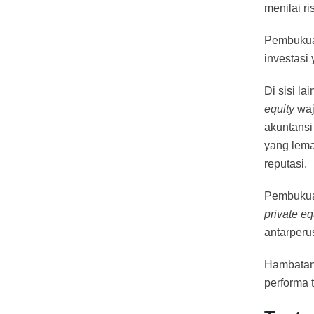
menilai ri
Pembukuan
investasi 
Di sisi la
equity
waj
akuntansi
yang lema
reputasi.
Pembukuan
private eq
antarperu
Hambatan 
performa 