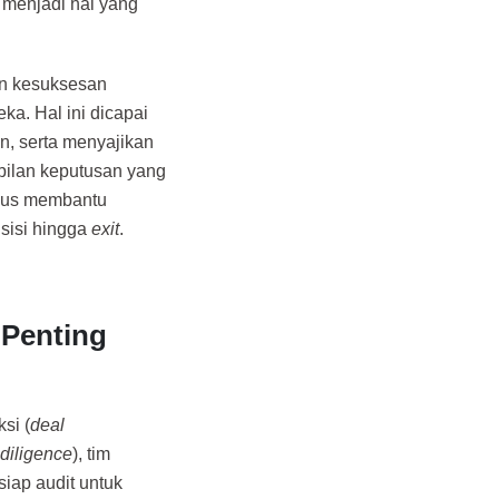
 menjadi hal yang
an kesuksesan
eka. Hal ini dicapai
, serta menyajikan
bilan keputusan yang
igus membantu
isisi hingga
exit
.
Penting
si (
deal
diligence
), tim
iap audit untuk