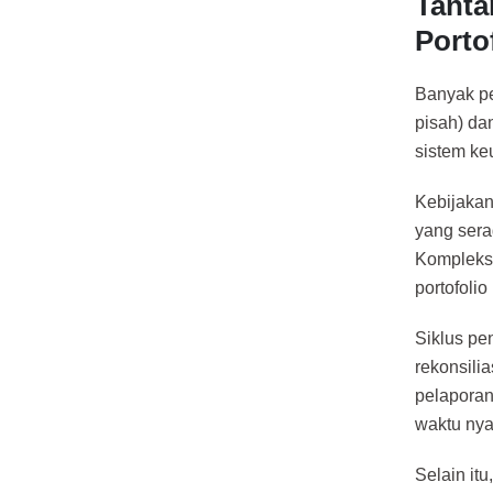
Tant
Porto
Banyak pe
pisah) da
sistem ke
Kebijakan
yang sera
Kompleksi
portofolio
Siklus pe
rekonsili
pelapora
waktu nya
Selain itu