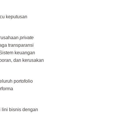
icu keputusan
Perusahaan
private
jaga transparansi
. Sistem keuangan
aporan, dan kerusakan
luruh portofolio
rforma
lini bisnis dengan