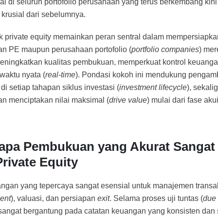
al di seluruh portofolio perusahaan yang terus berkembang kini
 krusial dari sebelumnya.
 private equity memainkan peran sentral dalam mempersiapk
n PE maupun perusahaan portofolio (
portfolio companies
) mer
ningkatkan kualitas pembukuan, memperkuat kontrol keuangan
s waktu nyata (
real-time
). Pondasi kokoh ini mendukung pengam
 di setiap tahapan siklus investasi (
investment lifecycle
), sekal
n menciptakan nilai maksimal (
drive value
) mulai dari fase aku
pa Pembukuan yang Akurat Sangat 
Private Equity
ngan yang tepercaya sangat esensial untuk manajemen transak
ent
), valuasi, dan persiapan
exit
. Selama proses uji tuntas (
due 
 sangat bergantung pada catatan keuangan yang konsisten dan s