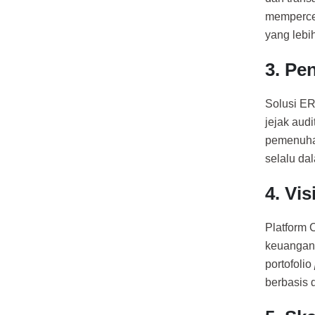
mempercep
yang lebih
3. Pe
Solusi ER
jejak audit
pemenuhan
selalu dal
4. Vi
Platform 
keuangan 
portofolio
berbasis 