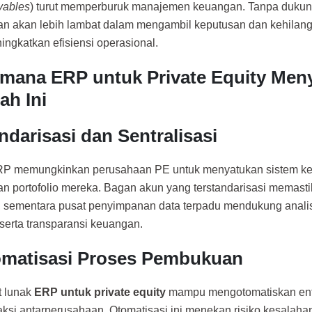
yables
) turut memperburuk manajemen keuangan. Tanpa duku
n akan lebih lambat dalam mengambil keputusan dan kehilan
ingkatkan efisiensi operasional.
mana ERP untuk Private Equity Men
ah Ini
andarisasi dan Sentralisasi
RP memungkinkan perusahaan PE untuk menyatukan sistem ke
n portofolio mereka. Bagan akun yang terstandarisasi memast
, sementara pusat penyimpanan data terpadu mendukung analisi
 serta transparansi keuangan.
omatisasi Proses Pembukuan
t lunak
ERP untuk private equity
mampu mengotomatiskan entri 
aksi antarperusahaan. Otomatisasi ini menekan risiko kesalah