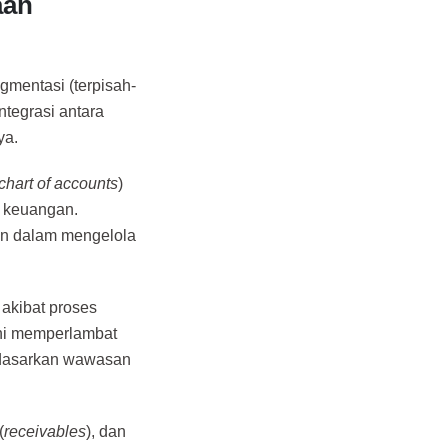
aan
gmentasi (terpisah-
ntegrasi antara
ya.
chart of accounts
)
a keuangan.
aan dalam mengelola
a akibat proses
ini memperlambat
rdasarkan wawasan
(
receivables
), dan