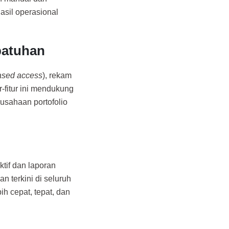
sil operasional
patuhan
ased access
), rekam
ur-fitur ini mendukung
usahaan portofolio
ktif dan laporan
 terkini di seluruh
h cepat, tepat, dan