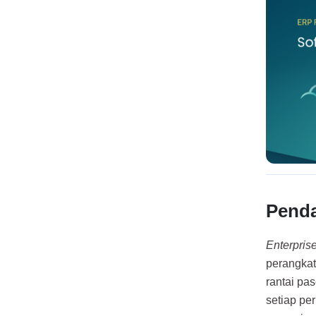
Pend
Enterpris
perangkat
rantai pas
setiap p