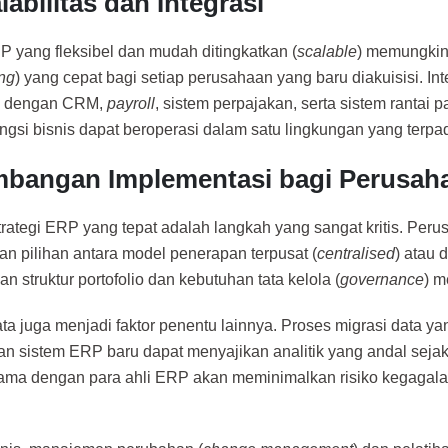
labilitas dan Integrasi
P yang fleksibel dan mudah ditingkatkan (
scalable
) memungkin
ng
) yang cepat bagi setiap perusahaan yang baru diakuisisi. Int
n dengan CRM,
payroll
, sistem perpajakan, serta sistem rantai
ungsi bisnis dapat beroperasi dalam satu lingkungan yang terpa
mbangan Implementasi bagi Perusah
trategi ERP yang tepat adalah langkah yang sangat kritis. Per
n pilihan antara model penerapan terpusat (
centralised
) atau 
n struktur portofolio dan kebutuhan tata kelola (
governance
) m
ata juga menjadi faktor penentu lainnya. Proses migrasi data ya
n sistem ERP baru dapat menyajikan analitik yang andal sejak
ama dengan para ahli ERP akan meminimalkan risiko kegagalan