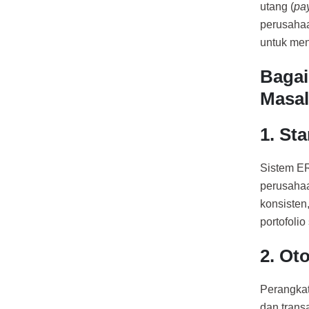
utang (
pa
perusahaa
untuk men
Bagai
Masal
1. St
Sistem E
perusahaa
konsisten
portofolio
2. Ot
Perangka
dan trans