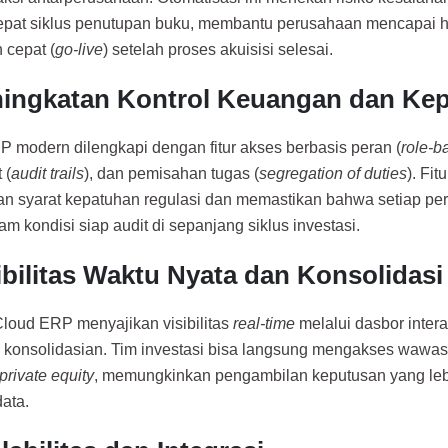
at siklus penutupan buku, membantu perusahaan mencapai ha
 cepat (
go-live
) setelah proses akuisisi selesai.
ningkatan Kontrol Keuangan dan Ke
P modern dilengkapi dengan fitur akses berbasis peran (
role-b
 (
audit trails
), dan pemisahan tugas (
segregation of duties
). Fit
 syarat kepatuhan regulasi dan memastikan bahwa setiap per
am kondisi siap audit di sepanjang siklus investasi.
sibilitas Waktu Nyata dan Konsolidasi
Cloud ERP menyajikan visibilitas
real-time
melalui dasbor intera
konsolidasian. Tim investasi bisa langsung mengakses wawasan
private equity
, memungkinkan pengambilan keputusan yang lebi
data.