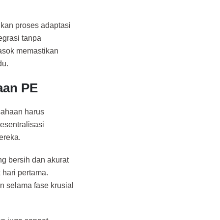
kan proses adaptasi
egrasi tanpa
 pasok memastikan
du.
aan PE
usahaan harus
desentralisasi
ereka.
ng bersih dan akurat
 hari pertama.
 selama fase krusial