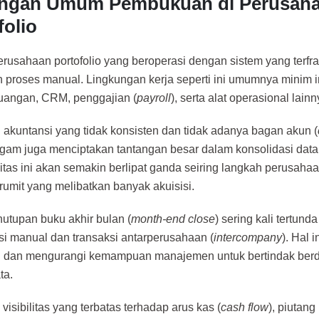
angan Umum Pembukuan di Perusah
folio
rusahaan portofolio yang beroperasi dengan sistem yang terfra
n proses manual. Lingkungan kerja seperti ini umumnya minim i
uangan, CRM, penggajian (
payroll
), serta alat operasional lainn
 akuntansi yang tidak konsisten dan tidak adanya bagan akun (
gam juga menciptakan tantangan besar dalam konsolidasi dat
tas ini akan semakin berlipat ganda seiring langkah perusah
 rumit yang melibatkan banyak akuisisi.
nutupan buku akhir bulan (
month-end close
) sering kali tertund
asi manual dan transaksi antarperusahaan (
intercompany
). Hal 
n dan mengurangi kemampuan manajemen untuk bertindak be
ta.
, visibilitas yang terbatas terhadap arus kas (
cash flow
), piutang 