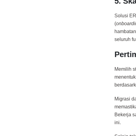
5. Ska
Solusi ER
(
onboardi
hambata
seluruh f
Perti
Memilih s
menentuka
berdasarka
Migrasi d
memastika
Bekerja s
ini.