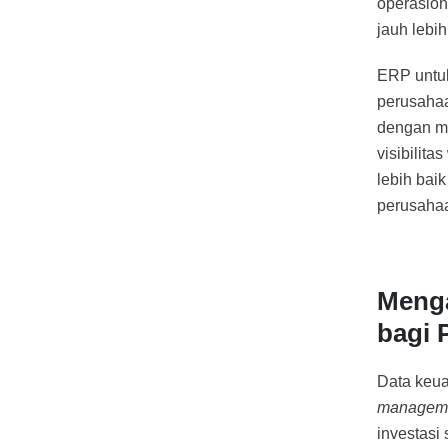
operasion
jauh lebih
ERP untuk
perusahaa
dengan me
visibilita
lebih baik
perusahaa
Menga
bagi 
Data keua
managem
investasi