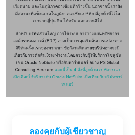
เวียดนาม และในภูมิภาคอาเซียนที่กว้างขึ้น นอกจากนี้ เรายัง
มีสถานะที่แข็งแกร่งในภูมิภาคเอเชียแปซิฟิก มีลูกค้าที่ไว้ใจ
เราจากญี่ปุ่น จีน ไต้หวัน และเกาหลีใต้
สำหรับบริษัทส่วนใหญ่ การใช้ระบบการวางแผนทรัพยากร
องค์กรบนคลาวด์ (ERP) อาจเป็นการจุดเริ่มต้นการแปลงทาง
ดิจิทัลครั้งแรกของพวกเขา ข้อกังวลที่หลายๆบริษัทอาจจะมี
เกี่ยวกับการตัดสินใจจะทำงานโดยตรงกับผู้ให้บริการโซลูชัน
เช่น Oracle NetSuite หรือกับพาร์ทเนอร์ อย่าง PS Global
Consulting
Here are
และนี้เป็น 4 สิ่งที่ลูกค้าควร พิจารณา
เมื่อเลือกใช้บริการกับ Oracle NetSuite เมื่อเทียบกับบริษัทพาร์
ทเนอร์
ลองคุยกับผู้เชียวชาญ